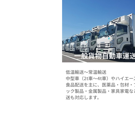
一般貨物自動車運
低温輸送〜常温輸送
中型車（2t車〜4t車）やハイエー
食品配送を主に、医薬品・包材・
ック製品​・金属製品・家具家電な
送も対応します。