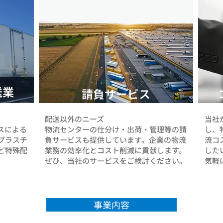
り、備品や台車などの置き場所を決めたりす
本の
るほか、消火器周辺や一時停止表示など、安
やコ
全面についても見直しを行っています。 自
るこ
社カゴ車に社名ロゴと管理番号を表示し、
と、
管理性と配置把握を向上させる 整理・整頓
した
を進めることで、必要なものを探す時間や無
り返
駄な動きが減り、スタッフやドライバーにと
接触
送業
っても作業しやすい環境づくりにつながっ
共有
請負サービス
ています。 もちろん、改善を進める中で新
通行
たな課題が見つかることもあります。 その
す
配送以外のニーズ
当社
たびに現場で考え、工夫しながら、一つず
など
スによる
​物流センターの仕分け・出荷・管理等の請
し、
つ改善を積み重ねています。 これからも、
未然
プラスチ
負サービスも提供しています。企業の物流
流コ
日々の小さ
ど特殊配
業務の効率化とコスト削減に貢献します。
した
ぜひ、当社のサービスをご検討ください。
気軽
事業内容