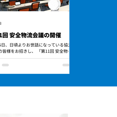
日
1回 安全物流会議の開催
15日、日頃よりお世話になっている協力
の皆様をお招きし、 「第11回 安全物流
」を開催いたしました。 お忙しいとこ
 ご参加いただきまして、ありがとうご
ました。 今回は、NEXCO中日本様の方
師にお迎えし、 ・高速道路の事故事例
いて ・逆走車について ・緊急時の対応
いて ・あおり運転について ・シートベ
着用状況について ・高速道路での落と
について ・ETC安全快適なご利用につ
 数字や映像を踏まえながら、 詳しく解
ただきました。 また、当社からは「基