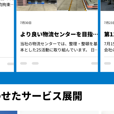
均拘束時
労働時間は
時間は約１
５３分/
7月30日
7月23
職者は含
より良い物流センターを目指し
第1
まで平均
て、2S活動に取り組んでいます
災事故の
当社の物流センターでは、整理・整頓を基
7月
無事故継
本とした2S活動に取り組んでいます。 日々
会社
センター
の業務を行う中で、「もっと分かりやすくで
会議
７月末時
きないか」「より安全に作業できる環境に
ろ、
９４日」
できないか」といった視点を大切にし、現
ざい
責）、労
場の改善を進めています。 活動では、外部
を講
全を意識
講師による現場確認を定期的に行い、そこ
につ
場環境づ
で見つかった改善点をカイゼンチェックリ
につ
す。
わせたサービス展開
ストにまとめています。 担当者や期限を決
ルト
め、一つひとつ確認しながら改善を進めて
し物
います。 消化器周辺の床にテープで範囲表
いて
示 倉庫内の表示を分かりやすく統一した
説い