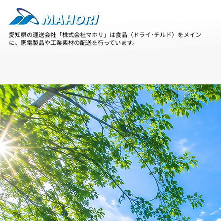
愛知県の運送会社「株式会社マホリ」は食品（ドライ･チルド）をメイン
に、家電製品や工業素材の配送を行っています。
多
愛知
​県
を
拠点