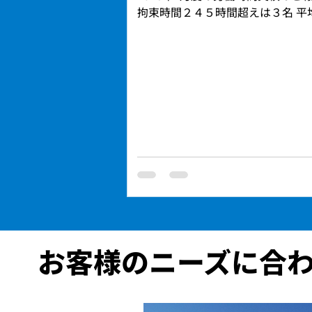
拘束時間２４５時間超えは３名 平
間は約１６５時間５６分/月 平均
約１４６時間２４分/月 平均残業
４時間４４分/月 平均休憩時間は約
日 ※パート（短時間勤務者）、休
めていません。 ※上記数値はあく
値です。 交通事故、作業事故、労
連続無事故日数 ７月末時点 車両
続日数「７２９日」 ７月末時点 
構内無事故継続日数「２０３日」 
点 労働災害無事故継続日数「３
７月度：交通事故０件（内０件有
災事故０件 一人ひとりが健康と安
し、 これからも安心して働ける職
くりと安全運行に努めてまいりま
お客様のニーズに合