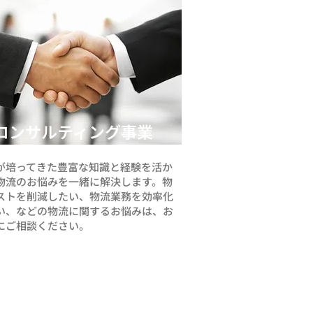
徹底と継続」として、 日々の基本動作
ミュニケーション、 健康管理を継続す
とが何より大切であるという考えのも
 当社の取り組みについて発表を行いま
。 会議では、2026年度の事故状況を振
るとともに、 センター構内で発生した
事故について原因分析と再発防止策を
しました。 「トラック周辺を不用意に
コンサルティング事業
しない」 「リフト作業時の速度を落と
」 「指差し確認を徹底する」
が培ってきた豊富な知識と経験を活か
、 基本ルールを改めて見直し、事故を
物流のお悩みを一緒に解決します。
物
に防ぐための対策を
ストを削減したい、物流業務を効率化
い、などの物流に関するお悩みは、
お
にご相談ください。