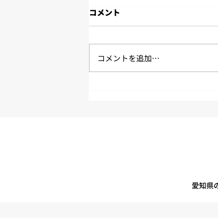
2026年7月度労働時間のご報
コメント
告
2026年7月度の労働時間実績のご
報告です。 拘束時間２４５時間
コメントを追加…
超えは３名 平均拘束時間は約１
６５時間５６分/月 平均労働時間
は約１４６時間２４分/月 平均残
業時間は約１４時間４４分/月 平
均休憩時間は約５３分/日 ※パー
ト（短時間勤務者）、休職者は含
めていません。 ※上記数値はあ
くまで平均値です。 交通事故、
作業事故、労災事故の連続無事故
日数 ７月末時点 車両無事故継
続日数「７２９日」 ７月末時
愛知県