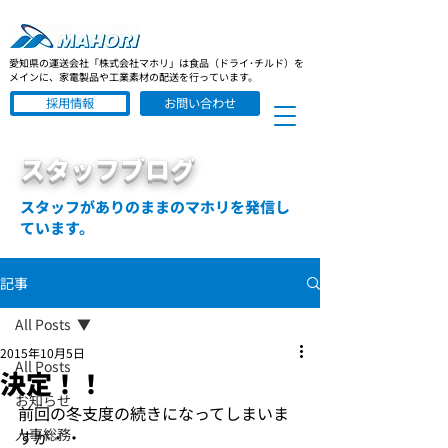
愛知県の運送会社「株式会社マホリ」は食品（ドライ･チルド）を
メインに、家電製品や工業素材の配送を行っています。
採用情報
お問い合わせ
スタッフブログ
スタッフがありのままのマホリを発信し
ています。
記事
All Posts
2015年10月5日
All Posts
決定！！
お知らせ
前回の冬支度の続きになってしまいま
人事総務
すが・・