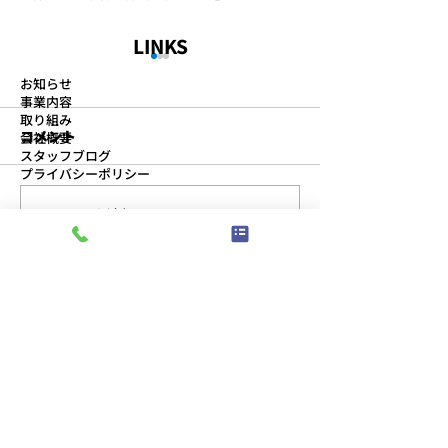
LINKS
お知らせ
事業内容
取り組み
コメント
会社概要
スタッフブログ
プライバシーポリシー
コメントを追加…
第11回 安全物流会議の開
「なぜ？」を繰
ABOUT
催
真因を見つける
事務所
ン研修を実施し
〒491-0828
愛知県一宮市伝法寺5-14-14
TEL:
0586-76-8377
/
FAX:
0586-77-1154
​受付時間：午前8:30〜午後5:30
駐車場
〒491-0828