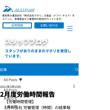
愛知県の運送会社「株式会社マホリ」は食品（ドライ･チルド）を
メインに、家電製品や工業素材の配送を行っています。
採用情報
お問い合わせ
スタッフブログ
スタッフがありのままのマホリを発信し
ています。
記事
All Posts
2021年3月10日
All Posts
2月度労働時間報告
お知らせ
【労働時間管理】
人事総務
2月の当社 労働管理（時間）の結果報