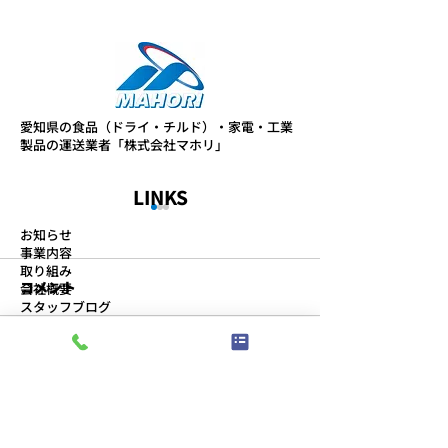
愛知県の食品（ドライ・チルド）・家電・工業
製品の運送業者「株式会社マホリ」
LINKS
2025年10月度労働時間の
2025年9月度
お知らせ
ご報告
ご報告
事業内容
取り組み
コメント
2025年10月度の労働時間実
2025年9月度の
会社概要
スタッフブログ
績のご報告です。 拘束時間２
のご報告です。 
プライバシーポリシー
４５時間超えは６名 平均拘束
５時間超えは４名
時間は約１７１時間１９分/
間は約１５８時間
コメントを追加…
ABOUT
月 平均労働時間は約１４９時
平均労働時間は約
間０３分/月 平均残業時間は
２１分/月 平均残
事務所
約１６時間１８分/月 平均休
１２時間１３分/月
〒491-0828