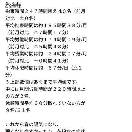
告です。
安全管理
拘束時間２４７時間超えは０名（前月
対比　±０名）
平均拘束時間は約１９６時間３８分/月
（前月対比　△７時間１７分）
平均労働時間は約１７４時間０９分/月
（前月対比　△５時間４８分）
平均残業時間は約　２４時間０７分/月
（前月対比　＋０時間４１分）
平均休憩時間は約　６７分/日（△１
分）
※上記数値はあくまで平均値です。
中には月間労働時間が２２０時間以上
の方が２名、
休憩時間平均６０分取れていない方が
９名/６１名
これから春の陽気になり、
眠くなりやすかったり、花粉症の症状