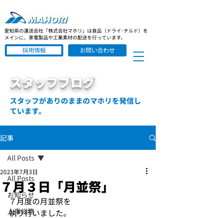
愛知県の運送会社「株式会社マホリ」は食品（ドライ･チルド）を
メインに、家電製品や工業素材の配送を行っています。
採用情報
お問い合わせ
スタッフブログ
スタッフがありのままのマホリを発信し
ています。
記事
All Posts
2023年7月3日
All Posts
７月３日「月並祭」
お知らせ
７月度の月並祭を
人事総務
執り行いました。