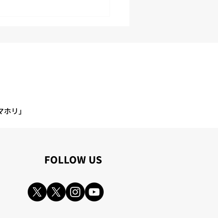
ぜ？」を繰り返して真因
つける！カイゼン研修を
しました
マホリ」
​FOLLOW US