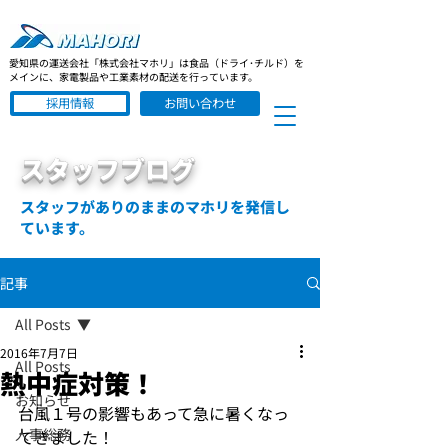
愛知県の運送会社「株式会社マホリ」は食品（ドライ･チルド）を
メインに、家電製品や工業素材の配送を行っています。
採用情報
お問い合わせ
スタッフブログ
スタッフがありのままのマホリを発信し
ています。
記事
All Posts
2016年7月7日
All Posts
熱中症対策！
お知らせ
台風１号の影響もあって急に暑くなっ
人事総務
てきました！