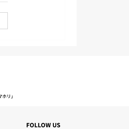
1回 安全物流会議の開催
マホリ」
​FOLLOW US