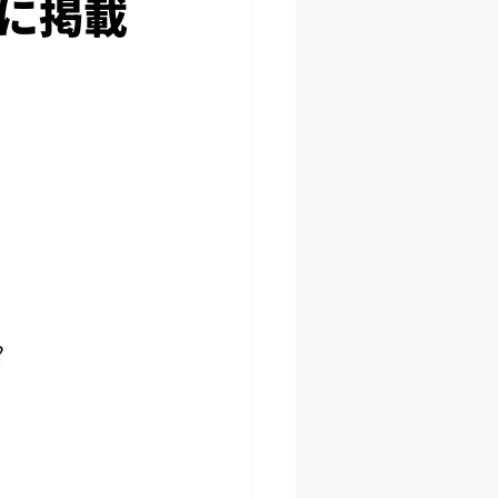
tに掲載
?