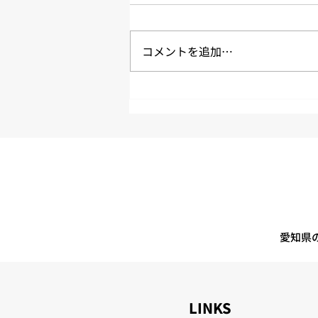
2026年7月度の労働時間実績のご
報告です。 拘束時間２４５時間
コメントを追加…
超えは３名 平均拘束時間は約１
６５時間５６分/月 平均労働時間
は約１４６時間２４分/月 平均残
業時間は約１４時間４４分/月 平
均休憩時間は約５３分/日 ※パー
ト（短時間勤務者）、休職者は含
めていません。 ※上記数値はあ
くまで平均値です。 交通事故、
作業事故、労災事故の連続無事故
日数 ７月末時点 車両無事故継
続日数「７２９日」 ７月末時
愛知県
LINKS