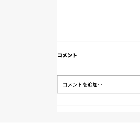
2026年7月度労働時間のご報
コメント
告
2026年7月度の労働時間実績のご
報告です。 拘束時間２４５時間
コメントを追加…
超えは３名 平均拘束時間は約１
６５時間５６分/月 平均労働時間
は約１４６時間２４分/月 平均残
業時間は約１４時間４４分/月 平
均休憩時間は約５３分/日 ※パー
ト（短時間勤務者）、休職者は含
めていません。 ※上記数値はあ