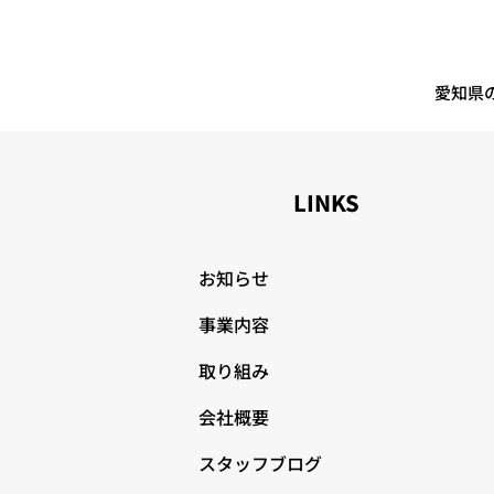
くまで平均値です。 交通事故、
作業事故、労災事故の連続無事故
日数 ７月末時点 車両無事故継
続日数「７２９日」 ７月末時
愛知県
LINKS
お知らせ
事業内容
取り組み
会社概要
スタッフブログ