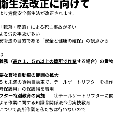
衛生法改正に向けて
より労働安全衛生法が改正されます。
「転落・墜落」による死亡事故が多い
よる労災事故が多い
安衛法の目的である「安全と健康の確保」の観点から
は
義務（
高さ１．５m以上の箇所で作業
する場合）の貨物
要な貨物自動車の範囲の拡大
５ｔ未満
の貨物自動車で、テールゲートリフターを操作
時保護用
」の保護帽を着用
フター特別教育の実施
　　①テールゲートリフターに関
よる作業に関する知識③関係法令④実技教育
について高所作業を私たちは行わないので