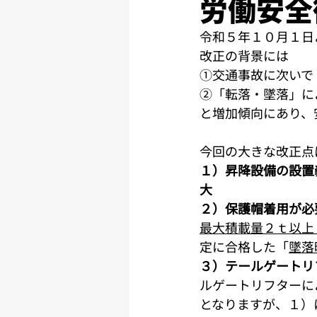
労働安全
令和５年１０月１日
改正の背景には
①交通事故に次いで
②「転落・墜落」に
と増加傾向にあり、
今回の大きな改正点
１）昇降設備の設置
大
２）保護帽着用が必
最大積載量２ｔ以上
定に合格した「
墜落
３）テールゲートリ
ルゲートリフターに
となりますが、１）