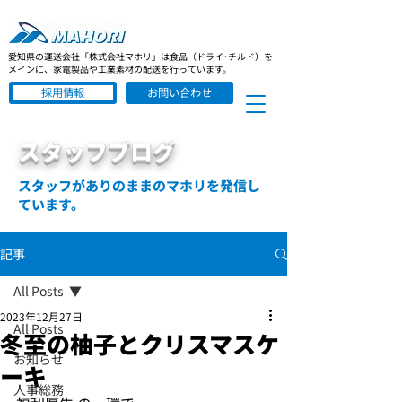
愛知県の運送会社「株式会社マホリ」は食品（ドライ･チルド）を
メインに、家電製品や工業素材の配送を行っています。
採用情報
お問い合わせ
スタッフブログ
スタッフがありのままのマホリを発信し
ています。
記事
All Posts
2023年12月27日
All Posts
冬至の柚子とクリスマスケ
お知らせ
ーキ
人事総務