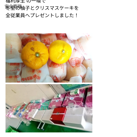
福利厚生 の一環で
安全管理
冬至の柚子とクリスマスケーキを
全従業員へプレゼントしました！