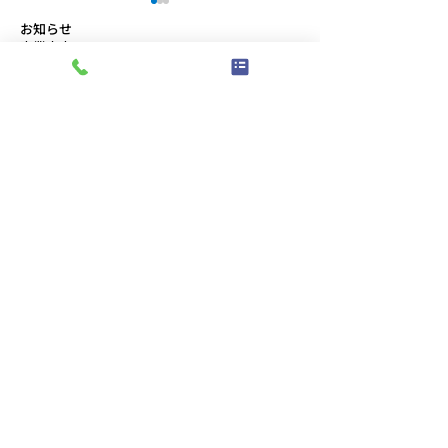
お知らせ
事業内容
取り組み
コメント
会社概要
スタッフブログ
プライバシーポリシー
コメントを追加…
より良い物流センターを
第11回 安全物
ABOUT
目指して、2S活動に取り
催
事務所
組んでいます
〒491-0828
愛知県一宮市伝法寺5-14-14
TEL:
0586-76-8377
/
FAX:
0586-77-1154
​受付時間：午前8:30〜午後5:30
駐車場
〒491-0828
愛知県一宮市伝法寺三丁目6番地8
港そらみ物流センター