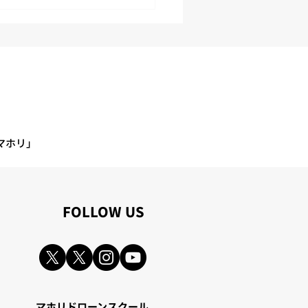
ぜ？」を繰り返して真因
つける！カイゼン研修を
しました
マホリ」
​FOLLOW US
マホリドローンスクール