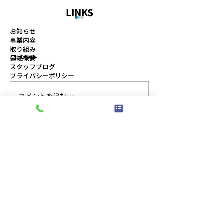
LINKS
お知らせ
事業内容
取り組み
コメント
会社概要
スタッフブログ
プライバシーポリシー
コメントを追加…
第11回 安全物流会議の開
「なぜ？」を繰
ABOUT
催
真因を見つける
事務所
ン研修を実施し
〒491-0828
愛知県一宮市伝法寺5-14-14
TEL:
0586-76-8377
/
FAX:
0586-77-1154
​受付時間：午前8:30〜午後5:30
駐車場
〒491-0828
愛知県一宮市伝法寺三丁目6番地8