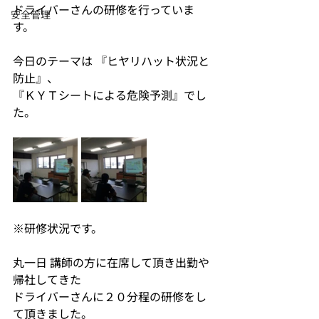
ドライバーさんの研修を行っていま
安全管理
す。
今日のテーマは 『ヒヤリハット状況と
防止』、
『ＫＹＴシートによる危険予測』でし
た。
※研修状況です。
丸一日 講師の方に在席して頂き出勤や
帰社してきた
ドライバーさんに２０分程の研修をし
て頂きました。