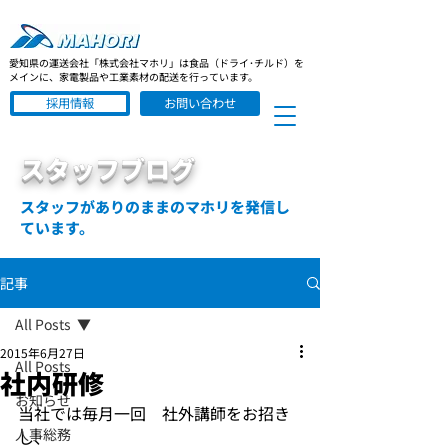
愛知県の運送会社「株式会社マホリ」は食品（ドライ･チルド）を
メインに、家電製品や工業素材の配送を行っています。
採用情報
お問い合わせ
スタッフブログ
スタッフがありのままのマホリを発信し
ています。
記事
All Posts
2015年6月27日
All Posts
社内研修
お知らせ
当社では毎月一回　社外講師をお招き
人事総務
し、