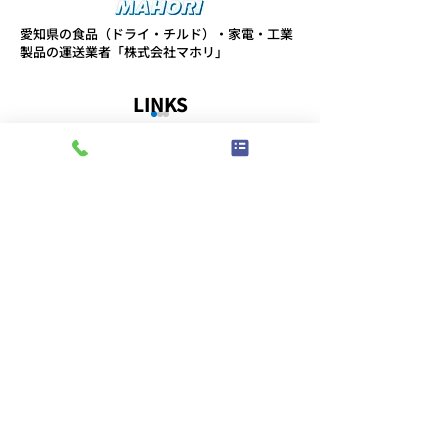
愛知県の食品（ドライ・チルド）・家電・工業
製品の運送業者「株式会社マホリ」
LINKS
お知らせ
事業内容
取り組み
コメント
会社概要
スタッフブログ
プライバシーポリシー
コメントを追加…
第11回 安全物流会議の開
「なぜ？」を繰
ABOUT
催
真因を見つける
事務所
ン研修を実施し
〒491-0828
愛知県一宮市伝法寺5-14-14
TEL:
0586-76-8377
/
FAX:
0586-77-1154
​受付時間：午前8:30〜午後5:30