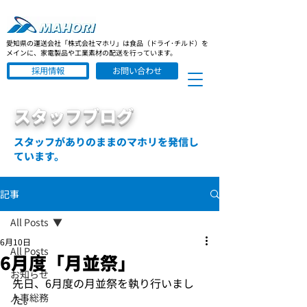
愛知県の運送会社「株式会社マホリ」は食品（ドライ･チルド）を
メインに、家電製品や工業素材の配送を行っています。
採用情報
お問い合わせ
スタッフブログ
スタッフがありのままのマホリを発信し
ています。
記事
All Posts
6月10日
All Posts
6月度「月並祭」
お知らせ
先日、6月度の月並祭を執り行いまし
人事総務
た。