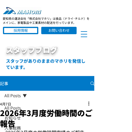
愛知県の運送会社「株式会社マホリ」は食品（ドライ･チルド）を
メインに、家電製品や工業素材の配送を行っています。
採用情報
お問い合わせ
スタッフブログ
スタッフがありのままのマホリを発信し
ています。
記事
All Posts
4月7日
All Posts
2026年3月度労働時間のご
お知らせ
報告
人事総務