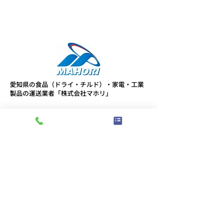
愛知県の食品（ドライ・チルド）・家電・工業
製品の運送業者「株式会社マホリ」
LINKS
お知らせ
事業内容
取り組み
コメント
会社概要
スタッフブログ
プライバシーポリシー
コメントを追加…
第11回 安全物流会議の開
「なぜ？」を繰
ABOUT
催
真因を見つける