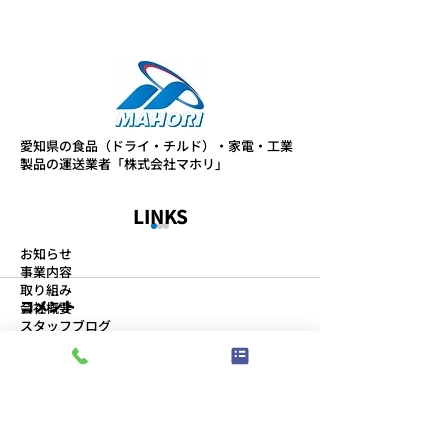
愛知県の食品（ドライ・チルド）・家電・工業
製品の運送業者「株式会社マホリ」
LINKS
お知らせ
事業内容
取り組み
コメント
会社概要
スタッフブログ
プライバシーポリシー
コメントを追加…
より良い物流センターを
第11回 安全物
ABOUT
目指して、2S活動に取り
催
事務所
組んでいます