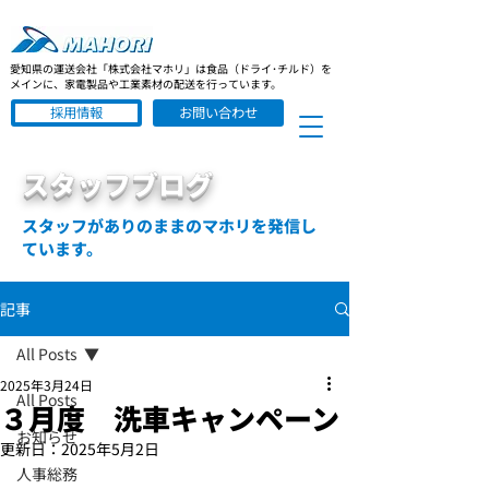
愛知県の運送会社「株式会社マホリ」は食品（ドライ･チルド）を
メインに、家電製品や工業素材の配送を行っています。
採用情報
お問い合わせ
スタッフブログ
スタッフがありのままのマホリを発信し
ています。
記事
All Posts
2025年3月24日
All Posts
３月度 洗車キャンペーン
お知らせ
更新日：
2025年5月2日
人事総務