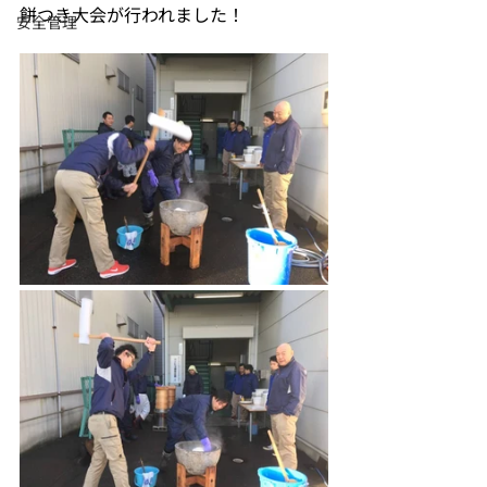
餅つき大会が行われました！
安全管理