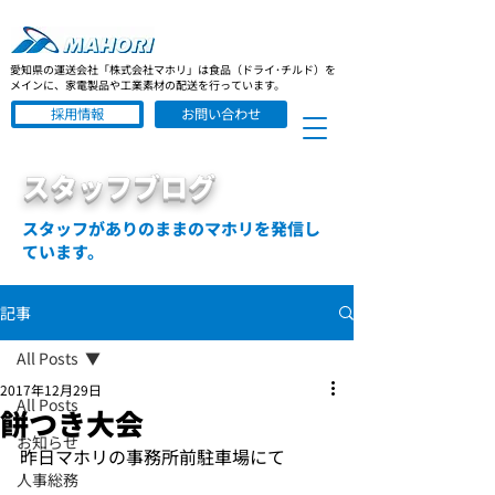
愛知県の運送会社「株式会社マホリ」は食品（ドライ･チルド）を
メインに、家電製品や工業素材の配送を行っています。
採用情報
お問い合わせ
スタッフブログ
スタッフがありのままのマホリを発信し
ています。
記事
All Posts
2017年12月29日
All Posts
餅つき大会
お知らせ
昨日マホリの事務所前駐車場にて
人事総務