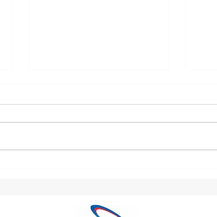
第11回 安全物流会議の開催
「な
を見
実施