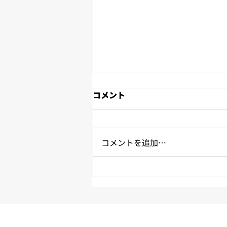
コメント
コメントを追加…
より良い物流センターを目指
して、2S活動に取り組んでい
ます