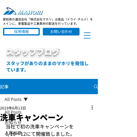
愛知県の運送会社「株式会社マホリ」は食品（ドライ･チルド）を
メインに、家電製品や工業素材の配送を行っています。
採用情報
お問い合わせ
スタッフブログ
スタッフがありのままのマホリを発信し
ています。
記事
All Posts
2019年6月13日
All Posts
洗車キャンペーン
お知らせ
当社で初の洗車キャンペーンを
人事総務
6/10～12にて開催致しました。