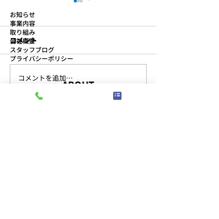
お知らせ
事業内容
取り組み
コメント
会社概要
スタッフブログ
プライバシーポリシー
コメントを追加…
より良い物流センターを
第11回 安全物
ABOUT
目指して、2S活動に取り
催
事務所
組んでいます
〒491-0828
愛知県一宮市伝法寺5-14-14
TEL:
0586-76-8377
/
FAX:
0586-77-1154
​受付時間：午前8:30〜午後5:30
駐車場
〒491-0828
愛知県一宮市伝法寺三丁目6番地8
港そらみ物流センター