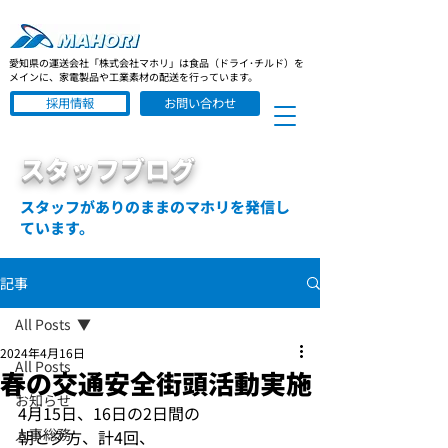
愛知県の運送会社「株式会社マホリ」は食品（ドライ･チルド）を
メインに、家電製品や工業素材の配送を行っています。
採用情報
お問い合わせ
スタッフブログ
スタッフがありのままのマホリを発信し
ています。
記事
All Posts
2024年4月16日
All Posts
春の交通安全街頭活動実施
お知らせ
4月15日、16日の2日間の
人事総務
朝と夕方、計4回、