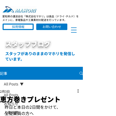
愛知県の運送会社「株式会社マホリ」は食品（ドライ･チルド）を
メインに、家電製品や工業素材の配送を行っています。
採用情報
お問い合わせ
スタッフブログ
スタッフがありのままのマホリを発信し
ています。
記事
All Posts
2月3日
All Posts
恵方巻きプレゼント
お知らせ
昨日と本日の2日間をかけて、
人事総務
全従業員の方へ