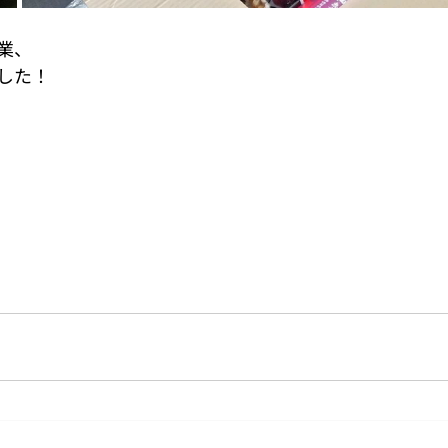
業、
した！