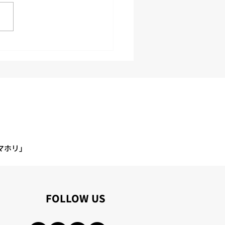
1回 安全物流会議の開催
マホリ」
​FOLLOW US