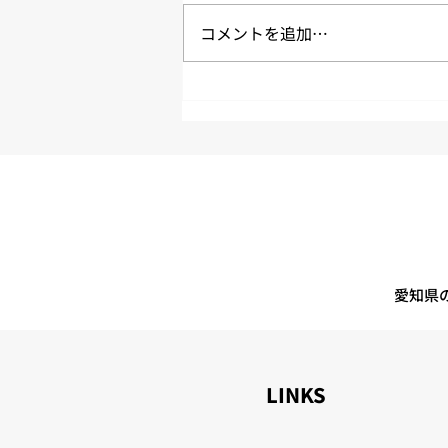
報告です。 拘束時間２４５時間
コメントを追加…
超えは３名 平均拘束時間は約１
６５時間５６分/月 平均労働時間
は約１４６時間２４分/月 平均残
業時間は約１４時間４４分/月 平
均休憩時間は約５３分/日 ※パー
ト（短時間勤務者）、休職者は含
めていません。 ※上記数値はあ
くまで平均値です。 交通事故、
作業事故、労災事故の連続無事故
日数 ７月末時点 車両無事故継
続日数「７２９日」 ７月末時
愛知県
LINKS