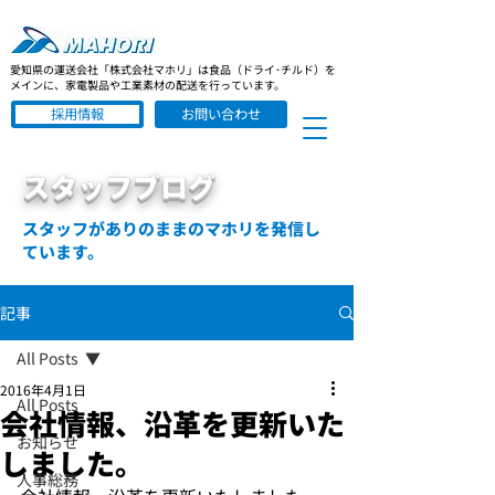
愛知県の運送会社「株式会社マホリ」は食品（ドライ･チルド）を
メインに、家電製品や工業素材の配送を行っています。
採用情報
お問い合わせ
スタッフブログ
スタッフがありのままのマホリを発信し
ています。
記事
All Posts
2016年4月1日
All Posts
会社情報、沿革を更新いた
お知らせ
しました。
人事総務