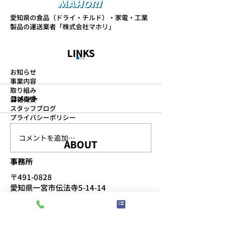
愛知県の食品（ドライ・チルド）・家電・工業
製品の運送業者「株式会社マホリ」
LINKS
新グループ会社の設立
新年のご挨拶
お知らせ
事業内容
システム会社の設立
明けましておめで
取り組み
ます。平素はご愛
コメント
会社概要
スタッフブログ
り、厚く御礼申し
プライバシーポリシー
旧年中は、多大な
いただき、誠にあ
コメントを追加…
ABOUT
ざいます。２０２
り一層のご支援、
事務所
賜りますようお願
〒491-0828
ます。 本年もど
愛知県一宮市伝法寺5-14-14
お願い申し上げま
TEL:
0586-76-8377
/
FAX:
0586-77-1154
会社マホリ】
​受付時間：午前8:30〜午後5:30