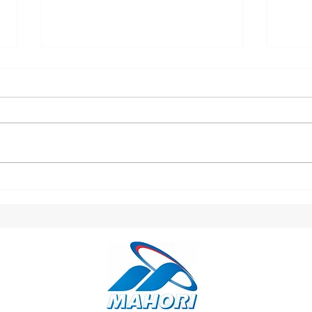
2025年10月度労働時間のご
20
報告
告
2025年10月度の労働時間実績の
20
ご報告です。 拘束時間２４５時
報告
間超えは６名 平均拘束時間は約
超え
１７１時間１９分/月 平均労働時
５８
間は約１４９時間０３分/月 平均
は約
残業時間は約１６時間１８分/月
業時
平均休憩時間は約１時間０５分/
均休
日 ※パート（短時間勤務者）、
※パ
休職者は含めていません。 ※上
者は
記数値はあくまで平均値です。
値は
交通事故、作業事故、労災事故の
事故
連続無事故日数 １０月末時点
無事