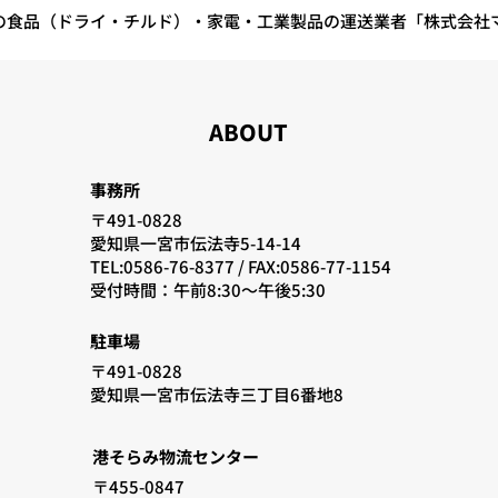
「１２２日」 １０月度：交通事
日」
の食品（ドライ・チルド）・家電・工業製品の運送業者「株式会社
故
ABOUT
事務所
〒491-0828
愛知県一宮市伝法寺5-14-14
TEL:0586-76-8377 /
FAX:0586-77-1154
​受付時間：午前8:30〜午後5:30
駐車場
〒491-0828
愛知県一宮市伝法寺三丁目6番地8
港そらみ物流センター
〒455-0847