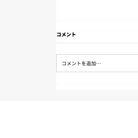
2025年11月度労働時間のご
コメント
報告
2025年11月度の労働時間実績の
ご報告です。 拘束時間２４５時
コメントを追加…
間超えは２名 平均拘束時間は約
１５６時間００分/月 平均労働時
間は約１３５時間５５分/月 平均
残業時間は約９時間０８分/月 平
均休憩時間は約１時間０３分/日
※パート（短時間勤務者）、休職
者は含めていません。 ※上記数
値はあくまで平均値です。 交通
事故、作業事故、労災事故の連続
無事故日数 １１月末時点「１５