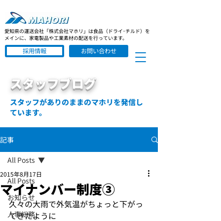
愛知県の運送会社「株式会社マホリ」は食品（ドライ･チルド）を
メインに、家電製品や工業素材の配送を行っています。
採用情報
お問い合わせ
スタッフブログ
スタッフがありのままのマホリを発信し
ています。
記事
All Posts
2015年8月17日
All Posts
マイナンバー制度③
お知らせ
久々の大雨で外気温がちょっと下がっ
人事総務
てきたように