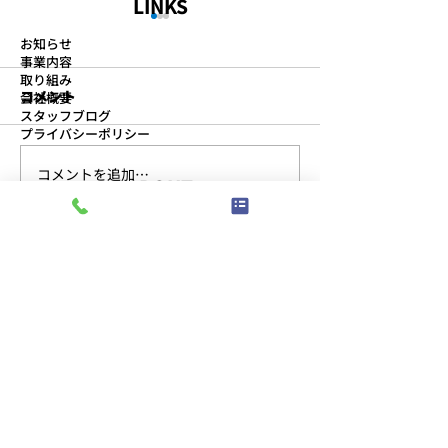
LINKS
お知らせ
事業内容
取り組み
コメント
会社概要
スタッフブログ
プライバシーポリシー
コメントを追加…
より良い物流センターを
第11回 安全物
ABOUT
目指して、2S活動に取り
催
事務所
組んでいます
〒491-0828
愛知県一宮市伝法寺5-14-14
TEL:
0586-76-8377
/
FAX:
0586-77-1154
​受付時間：午前8:30〜午後5:30
駐車場
〒491-0828
愛知県一宮市伝法寺三丁目6番地8