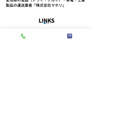
製品の運送業者「株式会社マホリ」
LINKS
お知らせ
事業内容
取り組み
コメント
会社概要
スタッフブログ
プライバシーポリシー
コメントを追加…
第11回 安全物流会議の開
「なぜ？」を繰
ABOUT
催
真因を見つける
事務所
ン研修を実施し
〒491-0828
愛知県一宮市伝法寺5-14-14
TEL:
0586-76-8377
/
FAX:
0586-77-1154
​受付時間：午前8:30〜午後5:30
駐車場