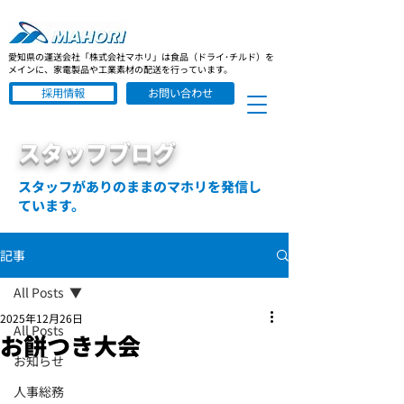
愛知県の運送会社「株式会社マホリ」は食品（ドライ･チルド）を
メインに、家電製品や工業素材の配送を行っています。
採用情報
お問い合わせ
スタッフブログ
スタッフがありのままのマホリを発信し
ています。
記事
All Posts
2025年12月26日
All Posts
お餅つき大会
お知らせ
人事総務